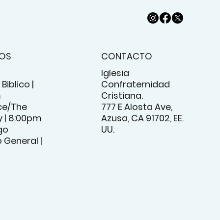
IOS
CONTACTO
Iglesia
Biblico |
Confraternidad
m
Cristiana.
e/The
777 E Alosta Ave,
 | 8:00pm
Azusa, CA 91702, EE.
go
UU.
o General |