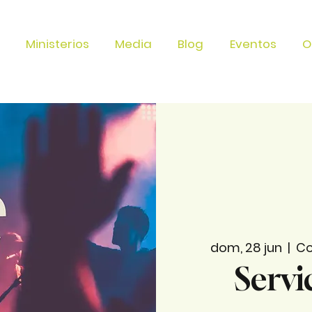
Ministerios
Media
Blog
Eventos
O
dom, 28 jun
  |  
Co
Servi