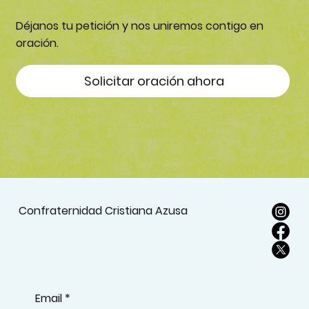
Viviendo en unidad hacia una
madurez espiritual
En la carta a los Efesios, Pablo pone un énfasis
especial en la unidad dentro del cuerpo de Cristo.
Nos recuerda que, aunque somos diversos en
nuestros dones, estamos llamados a ser uno en
Cristo, trabajando juntos hacia la madurez
espiritual.
¿Podemos orar por ti?
Déjanos tu petición y nos uniremos contigo en