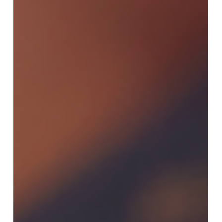
sectores del discurso evangélico contemporáneo,
especialmente en espacios digitales y mediáticos,
el interés por el fin ha sido desplazado de la
exégesis cuidadosa hacia formas de
interpretación marcadas por la especulación, la
ansiedad y la correlación inmediata entre
acontecimientos his