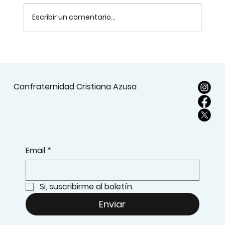
Escribir un comentario...
Confraternidad Cristiana Azusa
Más allá del Temor: Hacia una Escatologí
Cristocéntrica del Nuevo Pacto Orientada
al Telos
Email
*
Si, suscribirme al boletín.
Enviar