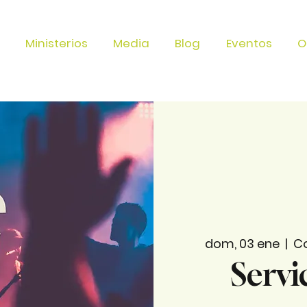
Ministerios
Media
Blog
Eventos
O
dom, 03 ene
  |  
Co
Servi