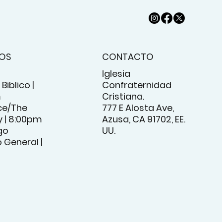
IOS
CONTACTO
Iglesia
Biblico |
Confraternidad
m
Cristiana.
e/The
777 E Alosta Ave,
 | 8:00pm
Azusa, CA 91702, EE.
go
UU.
o General |