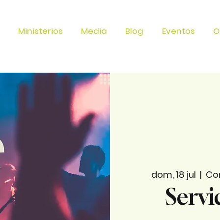
Ministerios
Media
Blog
Eventos
O
dom, 18 jul
  |  
Con
Servi