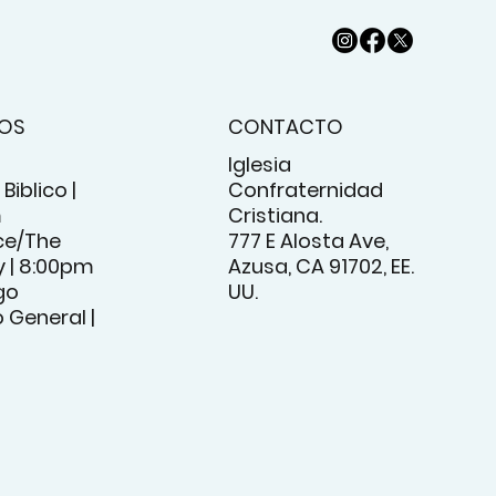
IOS
CONTACTO
Iglesia
Biblico |
Confraternidad
m
Cristiana.
e/The
777 E Alosta Ave,
 | 8:00pm
Azusa, CA 91702, EE.
go
UU.
o General |