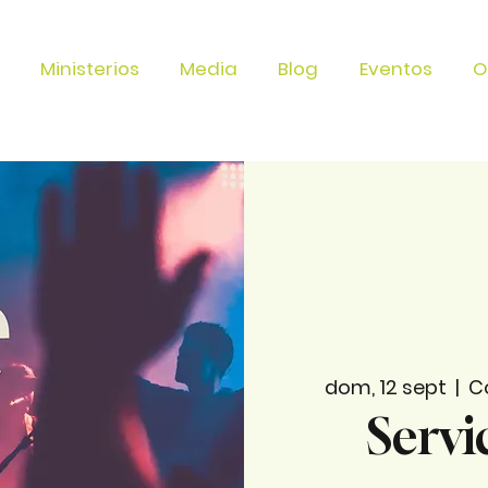
Ministerios
Media
Blog
Eventos
O
dom, 12 sept
  |  
C
Servi