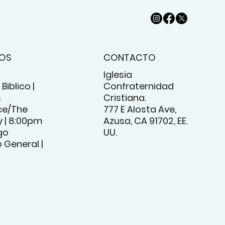
IOS
CONTACTO
Iglesia
Biblico |
Confraternidad
m
Cristiana.
e/The
777 E Alosta Ave,
 | 8:00pm
Azusa, CA 91702, EE.
go
UU.
o General |