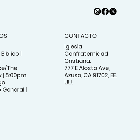
IOS
CONTACTO
Iglesia
Biblico |
Confraternidad
m
Cristiana.
e/The
777 E Alosta Ave,
 | 8:00pm
Azusa, CA 91702, EE.
go
UU.
o General |