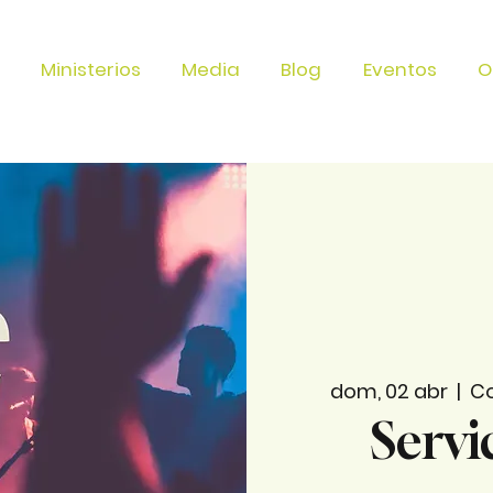
Ministerios
Media
Blog
Eventos
O
dom, 02 abr
  |  
Co
Servi