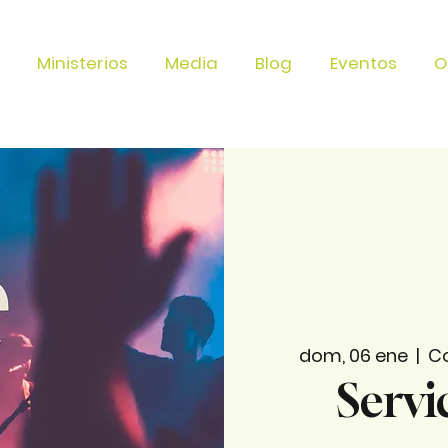
Ministerios
Media
Blog
Eventos
O
dom, 06 ene
  |  
Co
Servi