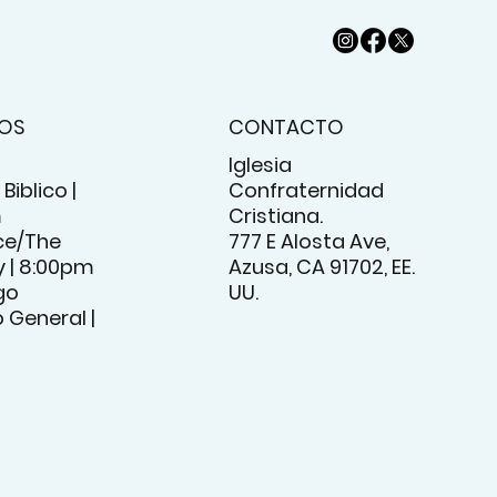
IOS
CONTACTO
Iglesia
Biblico |
Confraternidad
m
Cristiana.
e/The
777 E Alosta Ave,
 | 8:00pm
Azusa, CA 91702, EE.
go
UU.
o General |