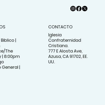
IOS
CONTACTO
Iglesia
Biblico |
Confraternidad
m
Cristiana.
e/The
777 E Alosta Ave,
 | 8:00pm
Azusa, CA 91702, EE.
go
UU.
o General |