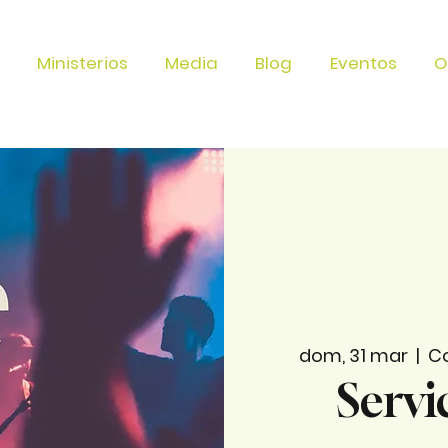
Ministerios
Media
Blog
Eventos
O
dom, 31 mar
  |  
Co
Servi