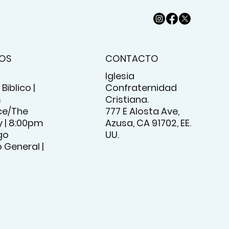
IOS
CONTACTO
Iglesia
Biblico |
Confraternidad
m
Cristiana.
e/The
777 E Alosta Ave,
 | 8:00pm
Azusa, CA 91702, EE.
go
UU.
o General |