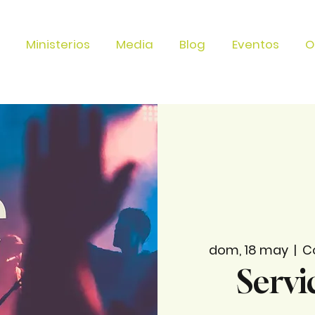
Ministerios
Media
Blog
Eventos
O
dom, 18 may
  |  
C
Servi